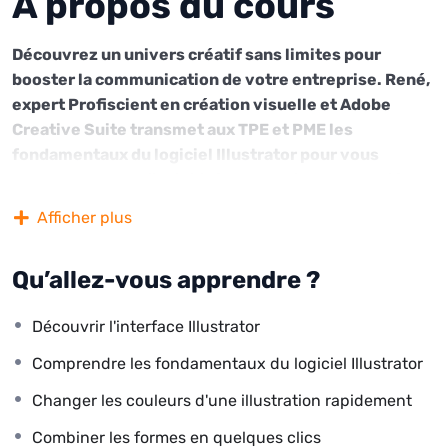
À propos du cours
Découvrez un univers créatif sans limites pour
booster la communication de votre entreprise. René,
expert Profiscient en création visuelle et Adobe
Creative Suite transmet aux TPE et PME les
fondamentaux du logiciel Illustrator pour vous
apporter plus de flexibilité, un travail collaboratif
facilité, un savoir-faire clé et des économies à long
Afficher plus
terme.
Que vous soyez débutant ou que vous souhaitiez
Qu’allez-vous apprendre ?
perfectionner vos compétences, cette formation
vous permettra d’apprendre à créer des illustrations
Découvrir l'interface Illustrator
pour vos campagnes marketing, des logos, des flyers,
des icônes pour votre site web, des publications pour
Comprendre les fondamentaux du logiciel Illustrator
les réseaux sociaux et d’autres conceptions
Changer les couleurs d'une illustration rapidement
graphiques.
Combiner les formes en quelques clics
Au cours de cette expérience immersive, vous