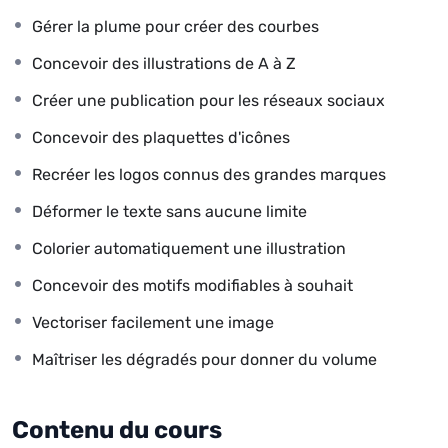
maîtriserez les fonctionnalités puissantes d’Illustrator,
Gérer la plume pour créer des courbes
tout en étant guidé pas à pas par René dans
Concevoir des illustrations de A à Z
l’apprentissage de techniques avancées de création
graphique. Vous serez ainsi en mesure de donner vie à
Créer une publication pour les réseaux sociaux
vos idées les plus audacieuses. En participant à ce tuto
Concevoir des plaquettes d'icônes
complet, vous développerez la capacité de concevoir
des illustrations et logos percutants, de réaliser des
Recréer les logos connus des grandes marques
compositions équilibrées, et d’explorer les jeux de
Déformer le texte sans aucune limite
couleurs et de formes afin de créer des visuels pour
appuyer votre communication interne et externe.
Colorier automatiquement une illustration
Prêt à libérer votre potentiel créatif ? Plongez dès
Concevoir des motifs modifiables à souhait
maintenant dans l’univers d’Illustrator et laissez-vous
Vectoriser facilement une image
guider par notre expert pour devenir un as du
Maîtriser les dégradés pour donner du volume
graphisme. Rejoignez-nous aujourd’hui et découvrez
comment transmettre vos messages de manière
percutante, captivant ainsi votre public en ligne et hors
Contenu du cours
ligne. Soyez prêt à communiquer votre vision grâce à