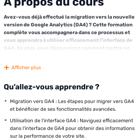
À propos du cours
Avez-vous déjà effectué la migration vers la nouvelle
version de Google Analytics (GA4) ? Cette formation
complète vous accompagnera dans ce processus et
vous apprendra à utiliser efficacement l’interface de
GA4. De plus, vous découvrirez comment mettre en
place des personnalisations clés pour votre site,
telles que des filtres basés sur la langue des pages, le
Afficher plus
suivi des clics sur les vidéos et la mesure des
conversions de formulaires de contact.
Qu’allez-vous apprendre ?
Cette formation pratique est entièrement basée sur des
exemples concrets tirés d’un site réel avec un trafic
Migration vers GA4 : Les étapes pour migrer vers GA4
significatif, ce qui vous permettra de vous familiariser
et bénéficier de ses fonctionnalités avancées.
avec les techniques et les outils en les appliquant
Utilisation de l'interface GA4 : Naviguez efficacement
directement à des cas concrets similaires aux vôtres.
dans l'interface de GA4 pour obtenir des informations
Que vous soyez débutant ou que vous ayez déjà une
sur la performance de votre site.