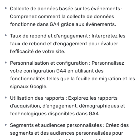
certaine expérience avec Google Analytics, cette
Collecte de données basée sur les événements :
formation est adaptée à tous les niveaux. Vous serez en
Comprenez comment la collecte de données
mesure de construire des indicateurs clés pertinents
fonctionne dans GA4 grâce aux événements.
pour votre activité et de prendre des décisions éclairées
dans votre stratégie de communication.
Taux de rebond et d'engagement : Interprétez les
taux de rebond et d'engagement pour évaluer
En suivant cette formation animée par Jean-Marc, notre
l'efficacité de votre site.
expert expérimenté avec plus de 15 ans d’expérience
dans le domaine du web, vous bénéficierez des
Personnalisation et configuration : Personnalisez
connaissances et des conseils nécessaires pour
votre configuration GA4 en utilisant des
optimiser l’utilisation de Google Analytics 4 et tirer le
fonctionnalités telles que la feuille de migration et les
meilleur parti de cet outil puissant et indispensable pour
signaux Google.
votre entreprise.
Utilisation des rapports : Explorez les rapports
d'acquisition, d'engagement, démographiques et
technologiques disponibles dans GA4.
Segments et audiences personnalisées : Créez des
segments et des audiences personnalisées pour