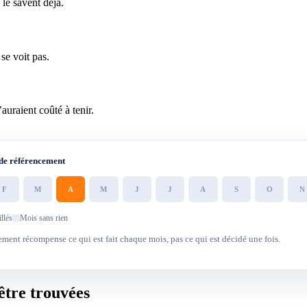
 le savent déjà.
se voit pas.
auraient coûté à tenir.
de référencement
F
M
A
M
J
J
A
S
O
N
llés
Mois sans rien
ement récompense ce qui est fait chaque mois, pas ce qui est décidé une fois.
être trouvées