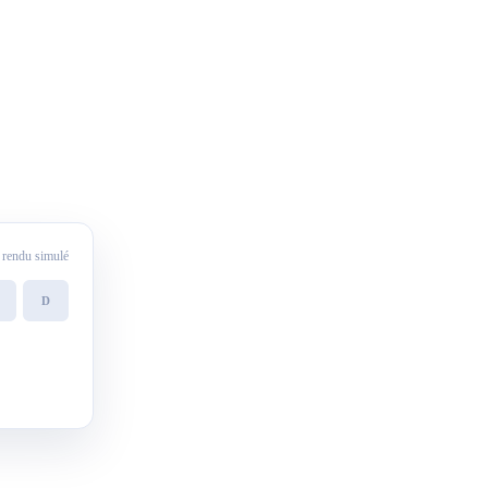
rendu simulé
D