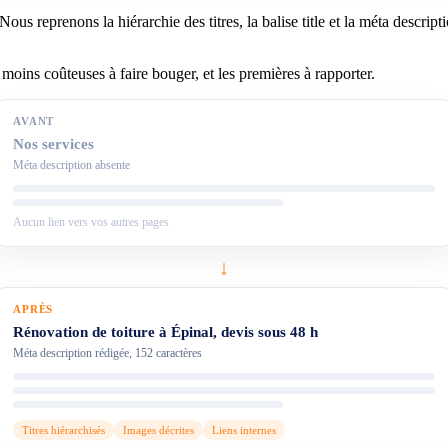
 reprenons la hiérarchie des titres, la balise title et la méta description
moins coûteuses à faire bouger, et les premières à rapporter.
AVANT
Nos services
Méta description absente
Aucun lien vers vos autres pages
↓
APRÈS
Rénovation de toiture à Épinal, devis sous 48 h
Méta description rédigée, 152 caractères
Titres hiérarchisés
Images décrites
Liens internes