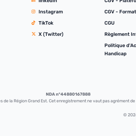
linkedIn
CGV - Platef
Instagram
CGV - Format
TikTok
CGU
X (Twitter)
Règlement Int
Politique d'Ac
Handicap
NDA n°44880167888
s de la Région Grand Est. Cet enregistrement ne vaut pas agrément de l
© 20