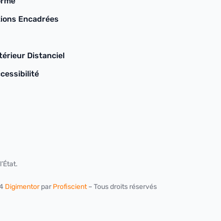
orme
ions Encadrées
érieur Distanciel
cessibilité
’État.
24
Digimentor
par
Profiscient
– Tous droits réservés