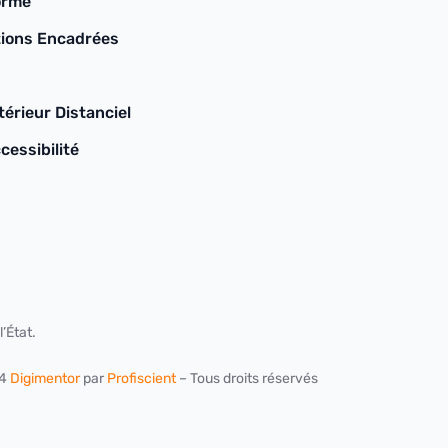
orme
ions Encadrées
érieur Distanciel
cessibilité
’État.
24
Digimentor
par
Profiscient
– Tous droits réservés