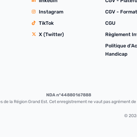
linkedIn
CGV - Platef
Instagram
CGV - Format
TikTok
CGU
X (Twitter)
Règlement Int
Politique d'Ac
Handicap
NDA n°44880167888
s de la Région Grand Est. Cet enregistrement ne vaut pas agrément de l
© 20